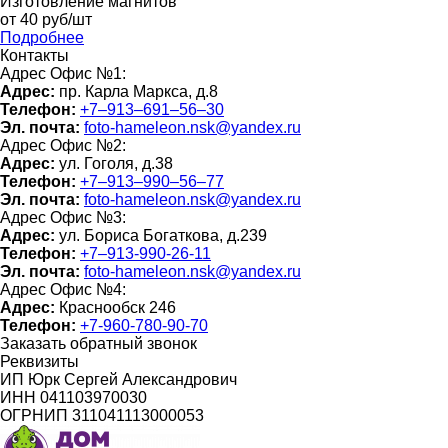
Изготовление магнитов
от 40 руб/шт
Подробнее
Контакты
Адрес Офис №1:
Адрес:
пр. Карла Маркса, д.8
Телефон:
+7‒913‒691‒56‒30
Эл. почта:
foto-hameleon.nsk@yandex.ru
Адрес Офис №2:
Адрес:
ул. Гоголя, д.38
Телефон:
+7‒913‒990‒56‒77
Эл. почта:
foto-hameleon.nsk@yandex.ru
Адрес Офис №3:
Адрес:
ул. Бориса Богаткова, д.239
Телефон:
+7‒913-990-26-11
Эл. почта:
foto-hameleon.nsk@yandex.ru
Адрес Офис №4:
Адрес:
Краснообск 246
Телефон:
+7-960-780-90-70
Заказать обратный звонок
Реквизиты
ИП Юрк Сергей Александрович
ИНН 041103970030
ОГРНИП 311041113000053